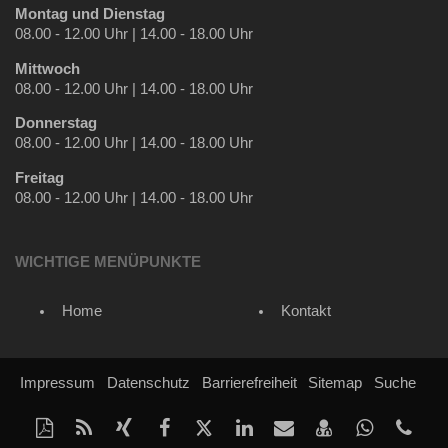
Montag und Dienstag
08.00 - 12.00 Uhr | 14.00 - 18.00 Uhr
Mittwoch
08.00 - 12.00 Uhr | 14.00 - 18.00 Uhr
Donnerstag
08.00 - 12.00 Uhr | 14.00 - 18.00 Uhr
Freitag
08.00 - 12.00 Uhr | 14.00 - 18.00 Uhr
WICHTIGE MENÜPUNKTE
Home
Kontakt
Impressum
Datenschutz
Barrierefreiheit
Sitemap
Suche
Diese
RSS-
Auf
Auf
Auf
Auf
Per
vCard
Auf
tel
Seite
Feed
Xing
Facebook
Twitter
LinkedIn
Mail
speichern
Whatsap