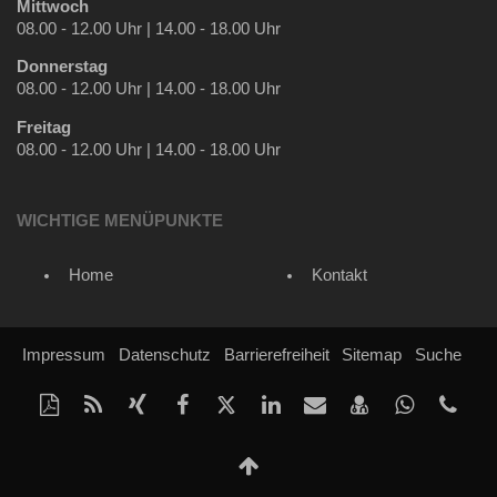
Mittwoch
08.00 - 12.00 Uhr | 14.00 - 18.00 Uhr
Donnerstag
08.00 - 12.00 Uhr | 14.00 - 18.00 Uhr
Freitag
08.00 - 12.00 Uhr | 14.00 - 18.00 Uhr
WICHTIGE MENÜPUNKTE
Home
Kontakt
Impressum
Datenschutz
Barrierefreiheit
Sitemap
Suche
Diese
RSS-
Auf
Auf
Auf
Auf
Per
vCard
Auf
tel
Seite
Feed
Xing
Facebook
Twitter
LinkedIn
Mail
speichern
Whatsap
als
mitteilen
teilen
teilen
teilen
empfehlen
teilen
Nach
PDF
oben
drucken