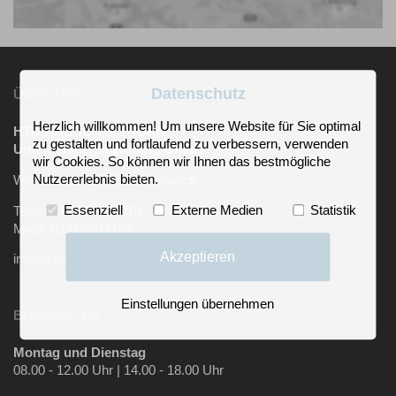
Datenschutz
ÜBER UNS
Herzlich willkommen! Um unsere Website für Sie optimal
HTU HÜBSCH & THORN
zu gestalten und fortlaufend zu verbessern, verwenden
Unternehmensberatung GmbH
wir Cookies. So können wir Ihnen das bestmögliche
Nutzererlebnis bieten.
Weilbornstr. 15 | 63303 Dreieich
Essenziell
Externe Medien
Statistik
Telefon: 02443-310704
Mobil: 0177-3611194
Akzeptieren
info@htu.de
Einstellungen übernehmen
BÜROZEITEN
Montag und Dienstag
08.00 - 12.00 Uhr | 14.00 - 18.00 Uhr