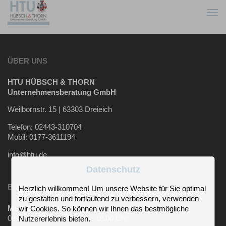
Togg
navi
ÜBER UNS
HTU HÜBSCH & THORN
Unternehmensberatung GmbH
Weilbornstr. 15 | 63303 Dreieich
Telefon: 02443-310704
Mobil: 0177-3611194
info@htu.de
Datenschutz
BÜROZEITEN
Herzlich willkommen! Um unsere Website für Sie optimal
zu gestalten und fortlaufend zu verbessern, verwenden
Montag und Dienstag
wir Cookies. So können wir Ihnen das bestmögliche
08.00 - 12.00 Uhr | 14.00 - 18.00 Uhr
Nutzererlebnis bieten.