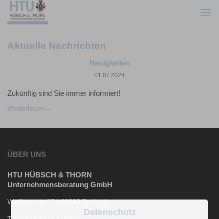
Togg
navi
Aktuelle Nachrichten
Neuigkeiten
01.07.2024
Zukünftig sind Sie immer informiert!
Weiterlesen
ÜBER UNS
HTU HÜBSCH & THORN
Unternehmensberatung GmbH
Weilbornstr. 15 | 63303 Dreieich
Datenschutz
Telefon: 02443-310704