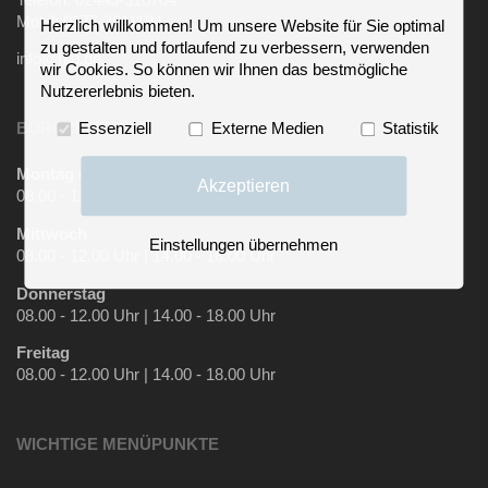
Mobil: 0177-3611194
Herzlich willkommen! Um unsere Website für Sie optimal
zu gestalten und fortlaufend zu verbessern, verwenden
info@htu.de
wir Cookies. So können wir Ihnen das bestmögliche
Nutzererlebnis bieten.
BÜROZEITEN
Essenziell
Externe Medien
Statistik
Montag und Dienstag
Akzeptieren
08.00 - 12.00 Uhr | 14.00 - 18.00 Uhr
Mittwoch
Einstellungen übernehmen
08.00 - 12.00 Uhr | 14.00 - 18.00 Uhr
Donnerstag
08.00 - 12.00 Uhr | 14.00 - 18.00 Uhr
Freitag
08.00 - 12.00 Uhr | 14.00 - 18.00 Uhr
WICHTIGE MENÜPUNKTE