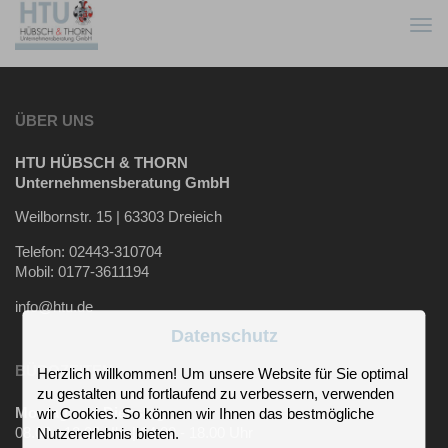
Togg
navi
ÜBER UNS
HTU HÜBSCH & THORN
Unternehmensberatung GmbH
Weilbornstr. 15 | 63303 Dreieich
Telefon: 02443-310704
Mobil: 0177-3611194
info@htu.de
Datenschutz
BÜROZEITEN
Herzlich willkommen! Um unsere Website für Sie optimal
zu gestalten und fortlaufend zu verbessern, verwenden
Montag und Dienstag
wir Cookies. So können wir Ihnen das bestmögliche
08.00 - 12.00 Uhr | 14.00 - 18.00 Uhr
Nutzererlebnis bieten.