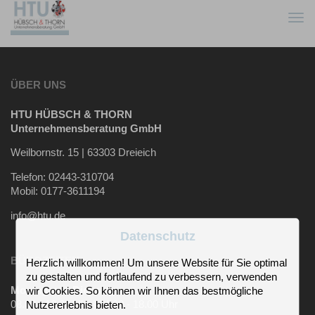
Togg
navi
ÜBER UNS
HTU HÜBSCH & THORN
Unternehmensberatung GmbH
Weilbornstr. 15 | 63303 Dreieich
Telefon: 02443-310704
Mobil: 0177-3611194
info@htu.de
Datenschutz
BÜROZEITEN
Herzlich willkommen! Um unsere Website für Sie optimal
zu gestalten und fortlaufend zu verbessern, verwenden
Montag und Dienstag
wir Cookies. So können wir Ihnen das bestmögliche
08.00 - 12.00 Uhr | 14.00 - 18.00 Uhr
Nutzererlebnis bieten.