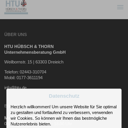
Togg
navi
ÜBER UNS
HTU HÜBSCH & THORN
Unternehmensberatung GmbH
Weilbornstr. 15 | 63303 Dreieich
Telefon: 02443-310704
Mobil: 0177-3611194
info@htu.de
Datenschutz
BÜROZEITEN
Herzlich willkommen! Um unsere Website für Sie optimal
zu gestalten und fortlaufend zu verbessern, verwenden
Montag und Dienstag
wir Cookies. So können wir Ihnen das bestmögliche
08.00 - 12.00 Uhr | 14.00 - 18.00 Uhr
Nutzererlebnis bieten.